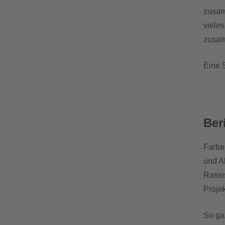
zusam
viele
zusam
Eine 
Ber
Farbe
und A
Rassi
Proje
So ga