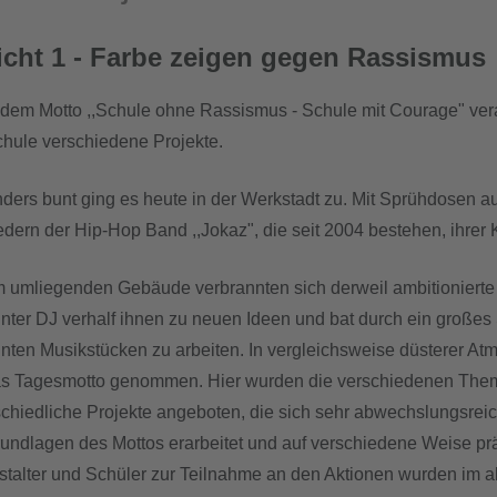
icht 1 - Farbe zeigen gegen Rassismus
 dem Motto ,,Schule ohne Rassismus - Schule mit Courage" ver
chule verschiedene Projekte.
ders bunt ging es heute in der Werkstadt zu. Mit Sprühdosen aus
edern der Hip-Hop Band ,,Jokaz", die seit 2004 bestehen, ihrer Kr
m umliegenden Gebäude verbrannten sich derweil ambitionierte 
nter DJ verhalf ihnen zu neuen Ideen und bat durch ein großes
nten Musikstücken zu arbeiten. In vergleichsweise düsterer A
as Tagesmotto genommen. Hier wurden die verschiedenen Theme
schiedliche Projekte angeboten, die sich sehr abwechslungsrei
rundlagen des Mottos erarbeitet und auf verschiedene Weise p
stalter und Schüler zur Teilnahme an den Aktionen wurden im a