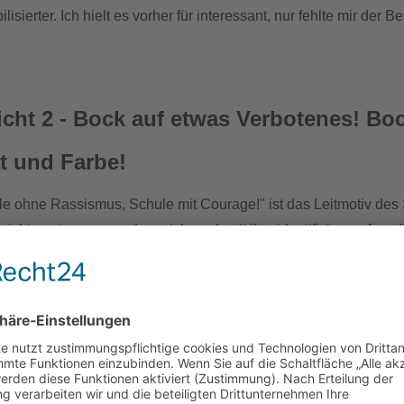
ilisierter. Ich hielt es vorher für interessant, nur fehlte mir der 
icht 2 - Bock auf etwas Verbotenes! Bo
t und Farbe!
le ohne Rassismus, Schule mit Courage!" ist das Leitmotiv des 
 nicht nur tragen, sondern sich auch mit ihm identifizieren. A
m Thema an. Was hat nun etwas „Verbotenes! Cooles! Beat und 
e Themen angeboten?
anzen Vormittag beschäftigen sich die Schüler mit unterschiedl
nkellers bis zu aktivem Sport gegen Rassismus und bekommen e
ilme gesehen, sondern auch eigene Stücke gestaltet und vorgesp
it viel Spaß befassen sich die Schüler mit den Themen, lassen 