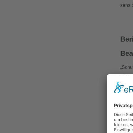
sensib
Ber
Bea
„Schu
Motto
diese
solch
Den g
Träne
nur F
und m