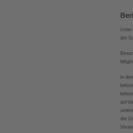
downloads
Ber
termine
Unter
der S
sgw.klassenarbeiten
Beson
Mitgli
In de
bekan
bekan
auf d
unter
die G
Veran