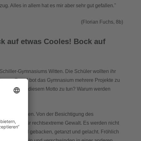
Bezug. Alles in allem hat es mir aber sehr gut gefallen."
(Florian Fuchs, 8b)
ck auf etwas Cooles! Bock auf
Schiller-Gymnasiums Witten. Die Schüler wollten ihr
us diesem Grund bot das Gymnasium mehrere Projekte zu
Graffiti!" mit diesem Motto zu tun? Warum werden
ichen Projekten. Von der Besichtigung des
in Gefühl für rechtsextreme Gewalt. Es werden nicht
ielt. Es wird gebacken, getanzt und gelacht. Fröhlich
sich auf sie ein und verschwinden in einer anderen