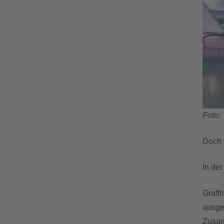
Foto:
Doch 
In der
Graff
ausge
Zusam