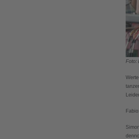
Foto: 
Werte 
tanzen
Leide
Fabio
Simon 
denno