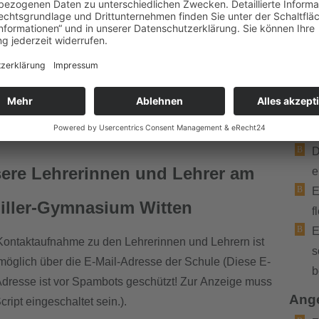
D
d
a
g
d
Details
Veröffentlicht: 04. April 2025
E
"
D
ere Lehrerinnen und Lehrer am
e
E
iller-Gymnasium Witten
f
E
Kontaktaufnahme zu den Lehrerinnen und Lehrern ist
s
möglich über die E-Mail-Adresse der Schule (
Diese E-
b
Adresse ist vor Spambots geschützt! Zur Anzeige muss
Ang
ript eingeschaltet sein.
).