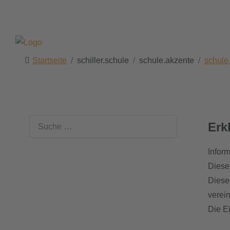
Startseite
schiller.schule
schule.akzente
schule
Suchen
Erk
Infor
Diese 
Diese
verein
Die E