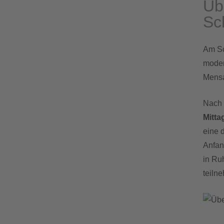
Üb
Sc
Am Sc
moder
Mensa
Nach 
Mitta
eine 
Anfan
in Ru
teiln