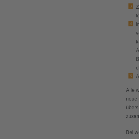
Z
f
I
v
k
A
B
d
A
Alle 
neue 
übers
zusam
Bei w