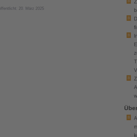
Z
öffentlicht: 20. März 2025
b
D
f
I
E
z
T
V
Z
A
w
Über
A
m
k