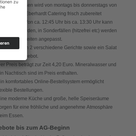
as Mittagessen wird von montags bis donnerstags von
er Firma M. Eberhardt Catering frisch zubereitet
usgeliefert. Von ca. 12:45 Uhr bis ca. 13:30 Uhr kann
egessen werden, in Sonderfällen (hitzefrei etc) werden
ie Ausgabezeiten angepasst.
s sind täglich 2 verschiedene Gerichte sowie ein Salat
to go" im Angebot.
er Preis beträgt zur Zeit 4,20 Euro. Mineralwasser und
in Nachtisch sind im Preis enthalten.
in komfortables Online-Bestellsystem ermöglicht
lexible Bestel­lungen.
ine moderne Küche und große, helle Speiseräume
orgen für eine fröhliche und angenehme Atmosphäre
eim Essen.
ebote bis zum AG-Beginn