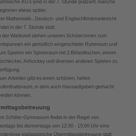
ahlreiche AG's sind in der 7. Stunde platziert, manche
eginnen etwas später.
er Mathematik-, Deutsch- und Englischförderunterricht
indet in der 7. Stunde statt.
n der Wartezeit stehen unseren Schüler:innen zum
ntspannen ein ge­müt­lich eingerichteter Ruheraum und
um Spielen ein Spieleraum mit 2 Billardtischen, einem
ischkicker, Airhockey und diversen anderen Spielen zu
erfügung.
um Arbeiten gibt es einen schönen, hellen
ufenthaltsraum, in dem auch Hausaufgaben gemacht
erden können.
mittagsbetreuung
m Schiller-Gymnasium findet in der Regel von
ontags bis donnerstags von 12:30 - 15:00 Uhr eine
ostenlose pädagogische Übermittagsbetreuung statt.