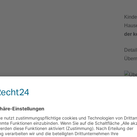
Kinde
Hause
der 
Detai
Überm
Aktu
Alle 
finden
Das 