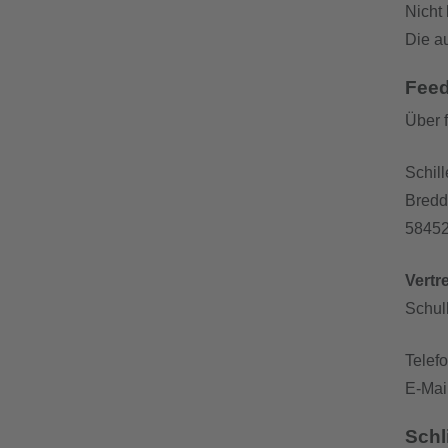
Nicht 
Die au
Fee
Über 
Schil
Bredde
58452
Vertr
Schul
Telef
E-Mai
Schl