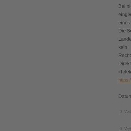
Bei n
einge
eines
Die S
Lande
kein
Recht
Direkt
◦Tele
https
Datum
Details
Ver
Details
Verö