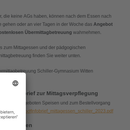
r, die keine AGs haben, können nach dem Essen nach
 gehen oder an vier Tagen in der Woche das
Angebot
kostenlosen Übermittagbetreuung
wahrnehmen.
ls zum Mittagessen und der pädgogischen
ittagbetreuung finden Sie weiter unten.
eller Infobrief zur Mittagsverpflegung
Details zu angeboten Speisen und zum Bestellvorgang
 Sie hier:
I
nfobrief_mittagessen_schiller_2023.pdf
Mittagessen