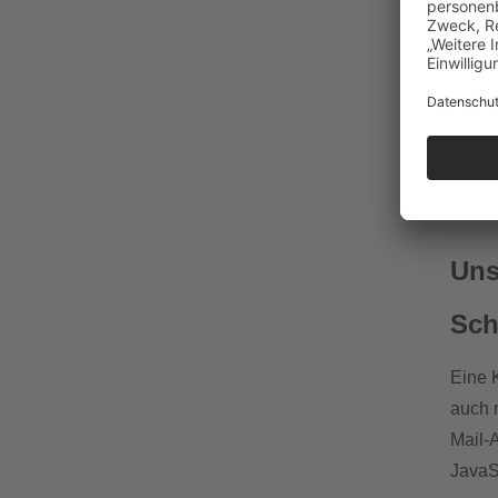
Uns
Sch
Eine 
auch 
Mail-
JavaSc