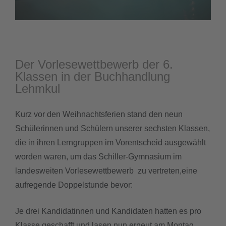
downloads
termine
Der Vorlesewettbewerb der 6.
Klassen in der Buchhandlung
sgw.klassenarbeiten
Lehmkul
Kurz vor den Weihnachtsferien stand den neun
Schülerinnen und Schülern unserer sechsten Klassen,
die in ihren Lerngruppen im Vorentscheid ausgewählt
worden waren, um das Schiller-Gymnasium im
landesweiten Vorlesewettbewerb zu vertreten,eine
aufregende Doppelstunde bevor:
Je drei Kandidatinnen und Kandidaten hatten es pro
Klasse geschafft und lasen nun erneut am Montag,