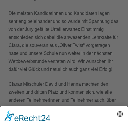
Die meisten Kandidatinnen und Kandidaten lagen
sehr eng beieinander und so wurde mit Spannung das
von der Jury gefällte Urteil erwartet: Einstimmig
entschieden sich dabei die anwesenden Lehrkräfte für
Clara, die souverän aus „Oliver Twist“ vorgetragen
hatte und unsere Schule nun weiter in der nächsten
Wettbewerbsrunde vertreten wird. Wir wünschen ihr
dafür viel Glück und natürlich auch ganz viel Erfolg!
Claras Mitschüler David und Hanna machten den
zweiten und dritten Platz und konnten sich, wie alle
anderen Teilnehmerinnen und Teilnehmer auch, über
jeweils unterschiedlich große Weihnachtsmänner
freuen – als Inhaber der ersten drei Plätze zudem noch
über ein Buch, das sie sich aus einer von Lehmkul