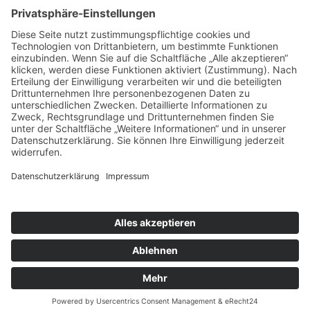
zusammengestellten Auswahl aussuchen durften.
Details
Veröffentlicht: 19. Dezember 2019
schiller.news
hitzebedingte Kurzstunden vom 22.6 bis 26.6.2026
Einladung zum Kennenlern-Nachmittag am 2.7.2026
Unser Schulgarten wächst – unterstützen Sie unser
Projekt!
Schiller Witten © 2025
Impressum
Datenschutzerklärung
Kontakt & Anfahrt
Login
Suchen
Sitemap
Barrierefreiheit