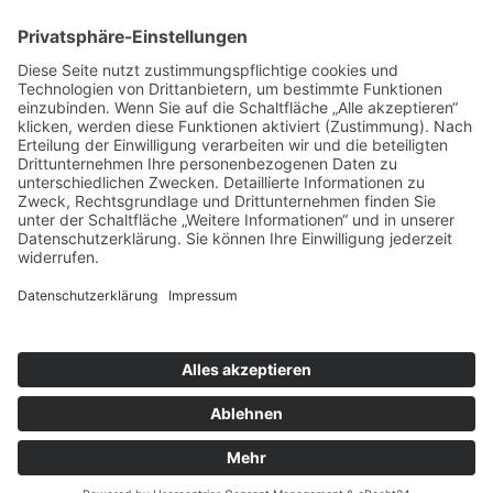
Zweite Fremdsprache ab Jahrgangsstufe 7
Wahlpflichtbereich
Studien- und Berufsorientierung
Lernstandserhebungen
Schulfahrten in der Mittelstufe
Details
Veröffentlicht: 04. August 2019
Schiller Witten © 2025
Impressum
Datenschutzerklärung
Kontakt & Anfahrt
Login
Suchen
Sitemap
Barrierefreiheit