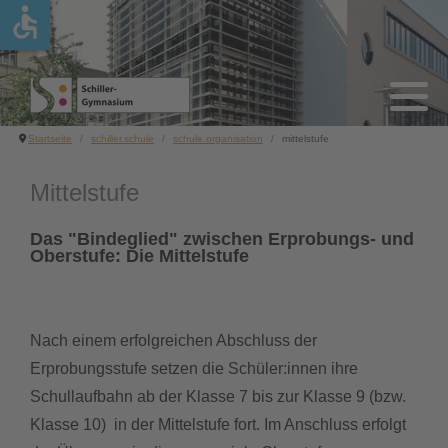
accessible
schiller.schule
schule.leben
fach.unterricht
individuell.fördern
über.uns
schule.organisation
schule.mitwirkung
schulprogramm
über.uns
gottesdienst
sprachen
förderkonzept
schulleitung
erprobungsstufe
schulkonferenz
digitale schule
Startseite
schiller.schule
schule.organisation
mittelstufe
schule.organisation
medienscouts
naturwissenschaften
arbeitsgemeinschaften
kollegium
mittelstufe
schulpflegschaft
mint freundliche schule
Mittelstufe
schule.mitwirkung
patInnen
gesellschaftswissenschaften
lerncoaching
sekretariat.haustechnik
oberstufe
schülervertretung
schule ohne rassismus - schule mit
Das "Bindeglied" zwischen Erprobungs- und
Oberstufe: Die Mittelstufe
courage
schule.akzente
schiller.unterwegs
sport
begabtenförderung
schulsozialarbeit
unterrichtszeiten
schulverein
schiller.news
sozialpraktikum
kompetenz-medien
studien- und berufsorientierung
jahresbericht online
schulordnung
Nach einem erfolgreichen Abschluss der
Erprobungsstufe setzen die Schüler:innen ihre
schiller treff - schüler café
sportliches
kunst - musik - literatur
Schullaufbahn ab der Klasse 7 bis zur Klasse 9 (bzw.
Klasse 10) in der Mittelstufe fort. Im Anschluss erfolgt
übermittagsbetreuung
schulsanitäter
wahlpflichtbereich