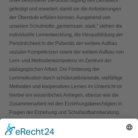
unter besonderer Berücksichtigung des Lernalters
gefestigt und erweitert, damit sie die Anforderungen
der Oberstufe erfüllen können. Ausgehend von
unserem Schulmotto „gemeinsam. stark.“ stehen die
individuelle Lernentwicklung, die Herausbildung der
Persönlichkeit in der Pubertät, der weitere Aufbau
sozialer Kompetenzen sowie der weitere Aufbau von
Lern- und Methodenkompetenz im Zentrum der
pädagogischen Arbeit. Die Förderung der
Lernmotivation durch schüleraktivierende, vielfältige
Methoden und kooperatives Lernen im Unterricht ist
hierbei ein wesentliches Anliegen, ebenso wie die
Zusammenarbeit mit den Erziehungsberechtigten in
Fragen der Erziehung und Schullaufbahnberatung.
Bei allen Fragen rund um die Mittelstufe hilft
Herr
Miele
als Mittelstufenkoordinator gern weiter!