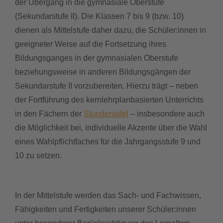
der Übergang in die gymnasiale Oberstufe
(Sekundarstufe II). Die Klassen 7 bis 9 (bzw. 10)
downloads
dienen als Mittelstufe daher dazu, die Schüler:innen in
geeigneter Weise auf die Fortsetzung ihres
termine
Bildungsganges in der gymnasialen Oberstufe
beziehungsweise in anderen Bildungsgängen der
sgw.klassenarbeiten
Sekundarstufe II vorzubereiten. Hierzu trägt – neben
der Fortführung des kernlehrplanbasierten Unterrichts
in den Fächern der
Stundentafel
– insbesondere auch
die Möglichkeit bei, individuelle Akzente über die Wahl
eines Wahlpflichtfaches für die Jahrgangsstufe 9 und
10 zu setzen.
In der Mittelstufe werden das Sach- und Fachwissen,
Fähigkeiten und Fertigkeiten unserer Schüler:innen