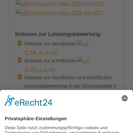
Curriculum LK Abitur 2024 und 2025
Curriculum LK Abitur 2026 und 2027
Kriterien zur Leistungsbewertung
Kriterien zur mündlichen
d_lbk_m_si.pdf
Kriterien zur schriftlichen
d_lbk_s_si.pdf
Kriterien zur mündlichen und schrifltichen
Leistungsbewertung in der Sekundarstufe II
d_lbw_sii.pdf
Englisch