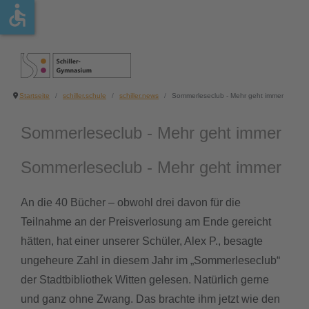
accessible
schiller.schule
schule.leben
fach.unterricht
individuell.fördern
über.uns
schule.organisation
schule.mitwirkung
schulprogramm
über.uns
gottesdienst
sprachen
förderkonzept
schulleitung
erprobungsstufe
schulkonferenz
digitale schule
Startseite
schiller.schule
schiller.news
Sommerleseclub - Mehr geht immer
schule.organisation
medienscouts
naturwissenschaften
arbeitsgemeinschaften
kollegium
mittelstufe
schulpflegschaft
mint freundliche schule
Sommerleseclub - Mehr geht immer
schule.mitwirkung
patInnen
gesellschaftswissenschaften
lerncoaching
sekretariat.haustechnik
oberstufe
schülervertretung
schule ohne rassismus - schule mit
Sommerleseclub - Mehr geht immer
courage
schule.akzente
schiller.unterwegs
sport
begabtenförderung
schulsozialarbeit
unterrichtszeiten
schulverein
An die 40 Bücher – obwohl drei davon für die
Teilnahme an der Preisverlosung am Ende gereicht
schiller.news
sozialpraktikum
kompetenz-medien
studien- und berufsorientierung
jahresbericht online
schulordnung
hätten, hat einer unserer Schüler, Alex P., besagte
ungeheure Zahl in diesem Jahr im „Sommerleseclub“
schiller treff - schüler café
sportliches
kunst - musik - literatur
der Stadtbibliothek Witten gelesen. Natürlich gerne
und ganz ohne Zwang. Das brachte ihm jetzt wie den
übermittagsbetreuung
schulsanitäter
wahlpflichtbereich