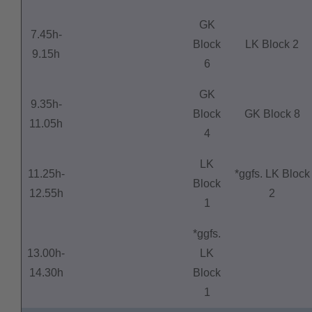
GK
7.45h-
Block
LK Block 2
9.15h
6
GK
9.35h-
Block
GK Block 8
11.05h
4
LK
11.25h-
*ggfs. LK Block
Block
12.55h
2
1
*ggfs.
13.00h-
LK
14.30h
Block
1