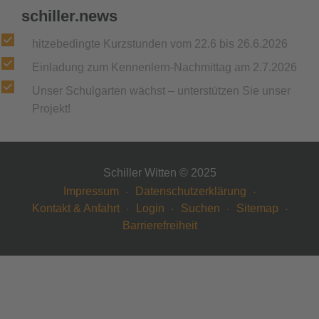
schiller.news
hitzebedingte Kurzstunden vom 22.6 bis 26.6.2026
Einladung zum Kennenlern-Nachmittag am 2.7.2026
Unser Schulgarten wächst – unterstützen Sie unser
Projekt!
Schiller Witten © 2025
Impressum
Datenschutzerklärung
Kontakt & Anfahrt
Login
Suchen
Sitemap
Barrierefreiheit