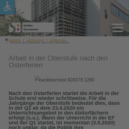
accessible
schiller.schule
schule.leben
fach.unterricht
individuell.fördern
über.uns
schule.organisation
schule.mitwirkung
schulprogramm
über.uns
gottesdienst
sprachen
förderkonzept
schulleitung
erprobungsstufe
schulkonferenz
digitale schule
Startseite
schiller.schule
schiller.news
Arbeit in der Oberstufe nach den Osterferien
schule.organisation
medienscouts
naturwissenschaften
arbeitsgemeinschaften
kollegium
mittelstufe
schulpflegschaft
mint freundliche schule
Arbeit in der Oberstufe nach den
Osterferien
schule.mitwirkung
patInnen
gesellschaftswissenschaften
lerncoaching
sekretariat.haustechnik
oberstufe
schülervertretung
schule ohne rassismus - schule mit
courage
schule.akzente
schiller.unterwegs
sport
begabtenförderung
schulsozialarbeit
unterrichtszeiten
schulverein
Nach den Osterferien startet die Arbeit in der
schiller.news
sozialpraktikum
kompetenz-medien
studien- und berufsorientierung
jahresbericht online
schulordnung
Schule erst wieder schrittweise. Für die
Jahrgänge der Oberstufe bedeutet dies, dass
in der Q2 ab dem 23.4.2020 ein
schiller treff - schüler café
sportliches
kunst - musik - literatur
Unterrichtsangebot in den Abiturfächern
erfolgt (s.u.). Wann der Unterricht in der EF
und der Q1 startet, ist momentan (3.5.2020)
übermittagsbetreuung
schulsanitäter
wahlpflichtbereich
noch unklar, da die Politik ihre