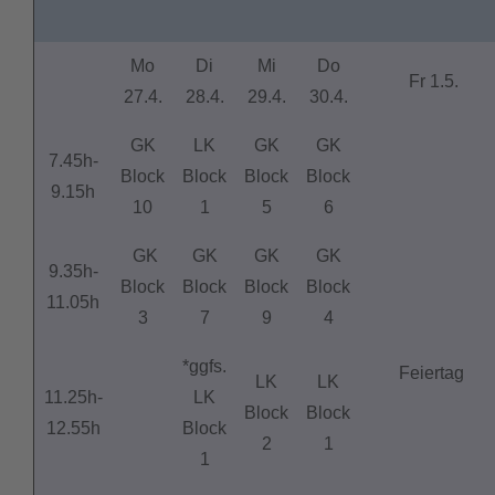
Mo
Di
Mi
Do
Fr 1.5.
27.4.
28.4.
29.4.
30.4.
GK
LK
GK
GK
7.45h-
Block
Block
Block
Block
9.15h
10
1
5
6
GK
GK
GK
GK
9.35h-
Block
Block
Block
Block
11.05h
3
7
9
4
*ggfs.
Feiertag
LK
LK
11.25h-
LK
Block
Block
12.55h
Block
2
1
1