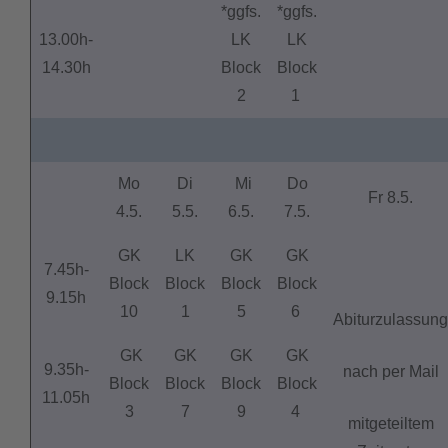
*ggfs.
*ggfs.
13.00h-
LK
LK
14.30h
Block
Block
2
1
Mo
Di
Mi
Do
Fr 8.5.
4.5.
5.5.
6.5.
7.5.
GK
LK
GK
GK
7.45h-
Block
Block
Block
Block
9.15h
10
1
5
6
Abiturzulassung
GK
GK
GK
GK
9.35h-
nach per Mail
Block
Block
Block
Block
11.05h
3
7
9
4
mitgeteiltem