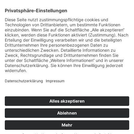
Details
Veröffentlicht: 15. August 2020
schiller.news
hitzebedingte Kurzstunden vom 22.6 bis 26.6.2026
Einladung zum Kennenlern-Nachmittag am 2.7.2026
Unser Schulgarten wächst – unterstützen Sie unser
Projekt!
Schiller Witten © 2025
Impressum
Datenschutzerklärung
Kontakt & Anfahrt
Login
Suchen
Sitemap
Barrierefreiheit