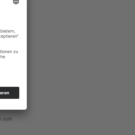
m
en zum