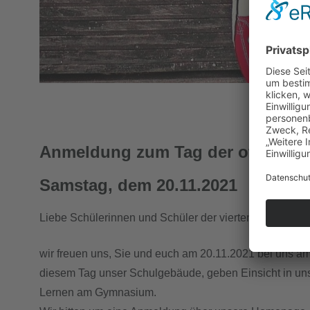
Anmeldung zum Tag der offenen T
Samstag, dem 20.11.2021
Liebe Schülerinnen und Schüler der vierten Klassen un
wir freuen uns, Sie und euch am 20.11.2021 bei uns a
diesem Tag unser Schulgebäude, geben Einsicht in un
Lernen am Gymnasium.