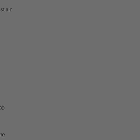
st die
:00
che