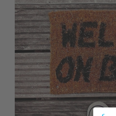
downloads
termine
sgw.klassenarbeiten