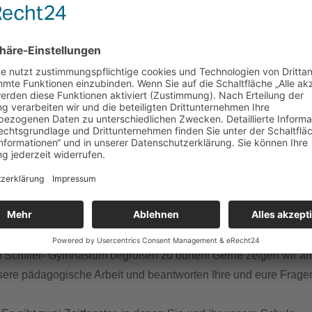
ür des Schiller- Gymnasiums Witten a
d der Abschlussklassen der Realschulen, liebe Eltern,
m Schiller- Gymnasium begrüßen zu dürfen! Gerne zeigen wir an
sere pädagogische Arbeit und beantworten Ihre und eure Frag