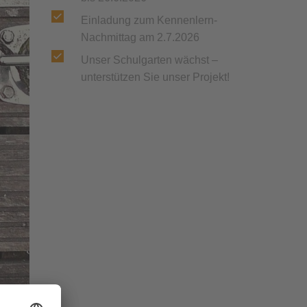
Einladung zum Kennenlern-
Nachmittag am 2.7.2026
Unser Schulgarten wächst –
unterstützen Sie unser Projekt!