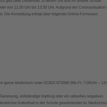
 gibt zwei Zeitfenster, in denen Sie und ihr unsere Schule
er von 11:30 Uhr bis 13:30 Uhr. Aufgrund der Coronasituation i
t. Die Anmeldung erfolgt über folgende Online-Formulare:
ir gerne telefonisch unter 02302/ 973080 (Mo-Fr: 7:00Uhr – 13
Genesung, vollständige Impfung oder ein aktuelles negatives
denklicher Aufenthalt in der Schule gewährleistet ist. Medizinis