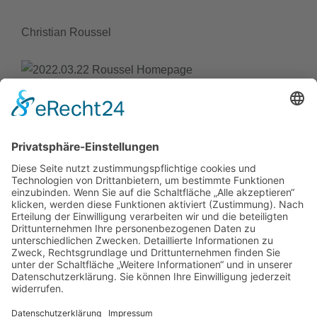
Christian Roussel
Details
Veröffentlicht: 23. März 2022
schiller.news
hitzebedingte Kurzstunden vom 22.6 bis 26.6.2026
Einladung zum Kennenlern-Nachmittag am 2.7.2026
Unser Schulgarten wächst – unterstützen Sie unser
Projekt!