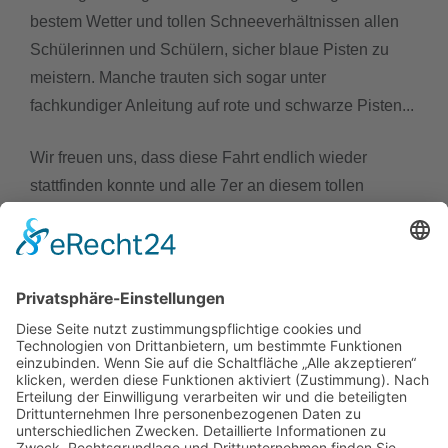
bestem Wetter und tollen Schneeverhältnissen allen
Schülerinnen und Schülern, sicher blaue Pisten zu
meistern. Manche trauten sich sogar unter
fachkundiger Anleitung auf rote und schwarze Pisten...
Wir freuen uns, dass diese Fahrt endlich wieder
stattfinden konnte und alle 7er an diesem tollen
Naturerlebnis teilhaben durften!
Hier
findet man weitere Informationen und Eindrücke
zur Skifahrt.
Details
Veröffentlicht: 21. Februar 2023
schiller.news
hitzebedingte Kurzstunden vom 22.6 bis 26.6.2026