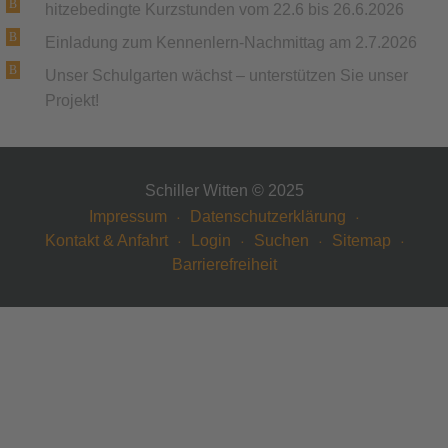
hitzebedingte Kurzstunden vom 22.6 bis 26.6.2026
Einladung zum Kennenlern-Nachmittag am 2.7.2026
Unser Schulgarten wächst – unterstützen Sie unser
Projekt!
Schiller Witten © 2025
Impressum
Datenschutzerklärung
Kontakt & Anfahrt
Login
Suchen
Sitemap
Barrierefreiheit