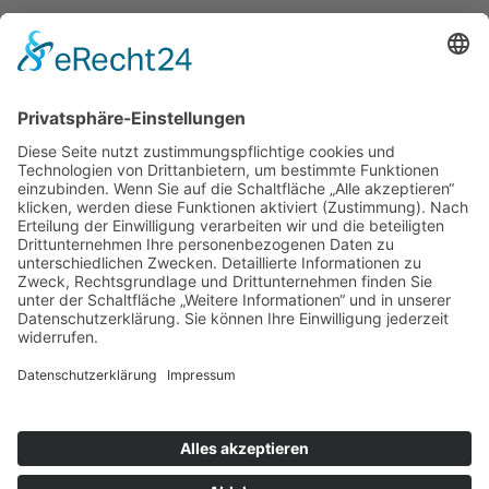
Start des AG-Programms und der Förderangebote
ist der 2.9.2024.
Viel Spaß und viel Erfolg mit dem neuen Angebot!
Details
Veröffentlicht: 28. August 2024
schiller.news
hitzebedingte Kurzstunden vom 22.6 bis 26.6.2026
Einladung zum Kennenlern-Nachmittag am 2.7.2026
Unser Schulgarten wächst – unterstützen Sie unser
Projekt!
Schiller Witten © 2025