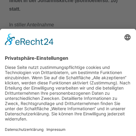
findet in der Johanniskirche (Bonhoefferstr. 10)
statt.
In stiller Anteilnahme
Die Schulleitung des Schiller‑Gymnasiums
Details
Veröffentlicht: 18. Februar 2026
schiller.news
hitzebedingte Kurzstunden vom 22.6 bis 26.6.2026
Einladung zum Kennenlern-Nachmittag am 2.7.2026
Unser Schulgarten wächst – unterstützen Sie unser
Projekt!