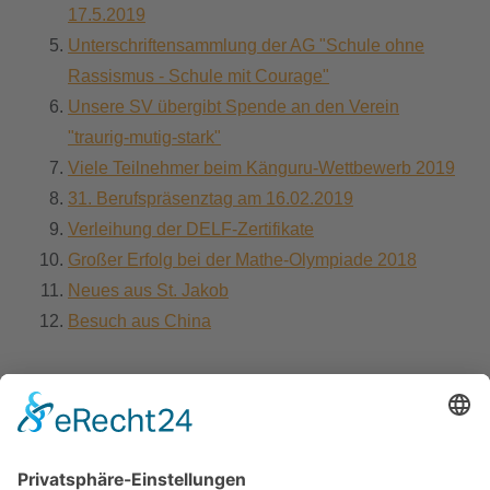
17.5.2019
Unterschriftensammlung der AG "Schule ohne
Rassismus - Schule mit Courage"
Unsere SV übergibt Spende an den Verein
"traurig-mutig-stark"
Viele Teilnehmer beim Känguru-Wettbewerb 2019
31. Berufspräsenztag am 16.02.2019
Verleihung der DELF-Zertifikate
Großer Erfolg bei der Mathe-Olympiade 2018
Neues aus St. Jakob
Besuch aus China
Seite 57 von 63
52
53
54
55
56
57
58