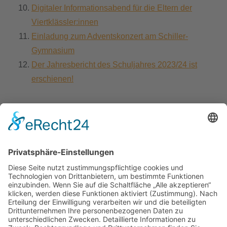
Digitaler Informationsabend für die Eltern der
Viertklässler:innen
Einladung zum Adventskonzert am Schiller-
Gymnasium
Der Jahresbericht des Schuljahres 2023/24 ist
erschienen!
Seite 5 von 63
1
2
3
4
5
6
7
8
9
10
schiller.news
hitzebedingte Kurzstunden vom 22.6 bis 26.6.2026