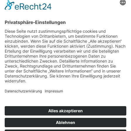
Steffen Stannartz
(Koordination Jugend debattiert)
Details
Veröffentlicht: 07. Februar 2023
schiller.news
hitzebedingte Kurzstunden vom 22.6 bis 26.6.2026
Einladung zum Kennenlern-Nachmittag am 2.7.2026
Unser Schulgarten wächst – unterstützen Sie unser
Projekt!
Schiller Witten © 2025
Impressum
Datenschutzerklärung