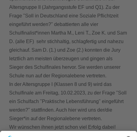
Altersgruppe II (Jahrgangsstufe EF und Q1). Zu der
downloads
Frage "Soll in Deutschland eine Soziale Pflichtzeit
eingeführt werden?" debattierten alle vier
termine
Schulfinalist*innen Martha M., Leni T., Zoe K. und Sam
D. (alle EF) sehr stichhaltig, schlagfertig und nahezu
sgw.klassenarbeiten
gleichauf. Sam D. (1.) und Zoe (2.) konnten die Jury
letztlich am meisten überzeugen und gingen als
Sieger des Schulfinales hervor. Sie werden unserer
Schule nun auf der Regionalebene vertreten.
In der Altersgruppe I (Klassen 8 und 9) wird das
Schulfinale am Freitag, 10.02.2023, zu der Frage "Soll
ein Schulfach "Praktische Lebensführung" eingeführt
werden?" stattfinden. Auch hier wird uns der/die
Sieger*in auf der Regionalebene vertreten.
Wir wünschen ihnen jetzt schon viel Erfolg dabei!