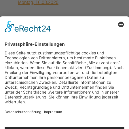
Montag, 16.03.2020
Seite 46 von 63
41
42
43
44
45
46
47
48
49
50
schiller.news
hitzebedingte Kurzstunden vom 22.6 bis 26.6.2026
Einladung zum Kennenlern-Nachmittag am 2.7.2026
Unser Schulgarten wächst – unterstützen Sie unser
Projekt!