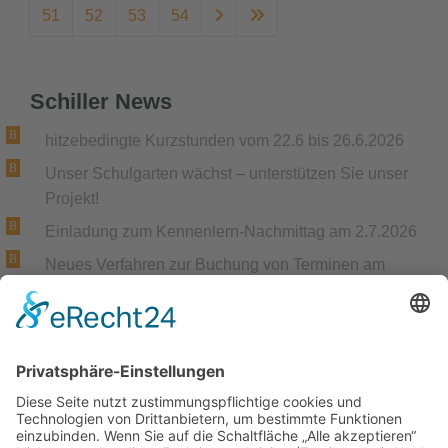
51
52
53
54
Schiller News
hitzebedingte Kurzstunden vom 22.6 bis 26.6.2026
Unser Schulgarten wächst – unterstützen Sie unser
Projekt!
Einladung zum Kennenlern-Nachmittag am 2.7.2026
Neues Verfahren zur Buchung von Terminen am
Elternsprechtag
Achtung: neue Telefonnummer ab Ende April 2026
Gemeinsame Trauer und Anteilnahme
Trauer um unsere langjährige Kollegin Christiane
Müller
Start der AGs und Lernstudios ab dem 16.2.2026