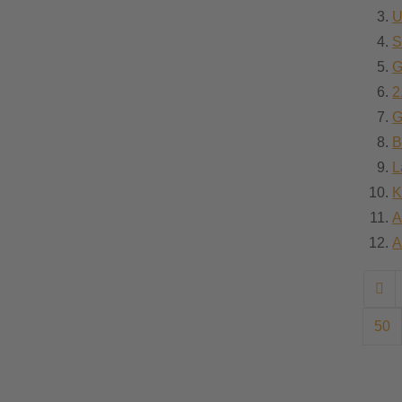
U
S
G
2
G
B
L
K
A
A
50