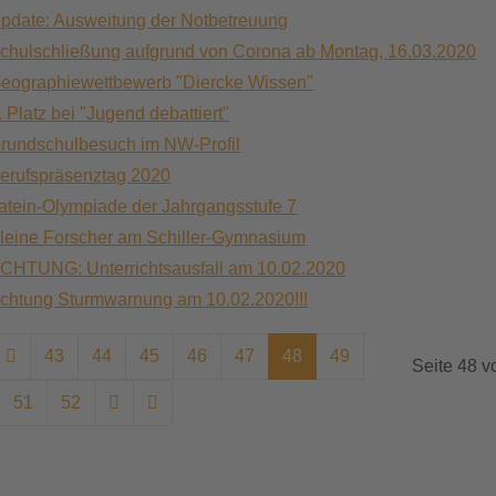
pdate: Ausweitung der Notbetreuung
chulschließung aufgrund von Corona ab Montag, 16.03.2020
eographiewettbewerb "Diercke Wissen"
. Platz bei "Jugend debattiert"
rundschulbesuch im NW-Profil
erufspräsenztag 2020
atein-Olympiade der Jahrgangsstufe 7
leine Forscher am Schiller-Gymnasium
CHTUNG: Unterrichtsausfall am 10.02.2020
chtung Sturmwarnung am 10.02.2020!!!
43
44
45
46
47
48
49
Seite 48 v
51
52