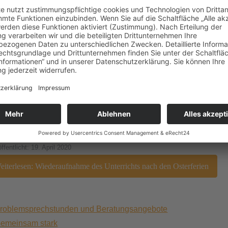
öffentlicht: 03. Mai 2020
iterlesen: Arbeit in der Oberstufe nach den Osterferien
deraufnahme des Unterrichts nach den
erferien
ffentlicht: 19. April 2020
iterlesen: Wiederaufnahme des Unterrichts nach den Osterferien
roblemsprechstunden und Beratungsangebote
emeinsam stark