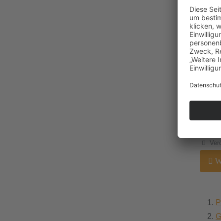
Details
Ver
We
Wie
Ost
Details
Verö
We
P
G