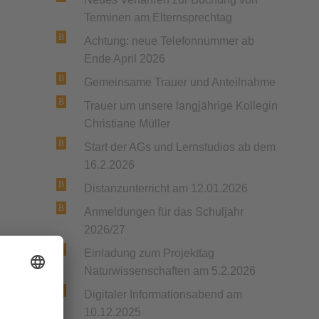
Terminen am Elternsprechtag
Achtung: neue Telefonnummer ab
Ende April 2026
Gemeinsame Trauer und Anteilnahme
Trauer um unsere langjährige Kollegin
Christiane Müller
Start der AGs und Lernstudios ab dem
16.2.2026
Distanzunterricht am 12.01.2026
Anmeldungen für das Schuljahr
2026/27
en
Einladung zum Projekttag
Naturwissenschaften am 5.2.2026
Digitaler Informationsabend am
10.12.2025