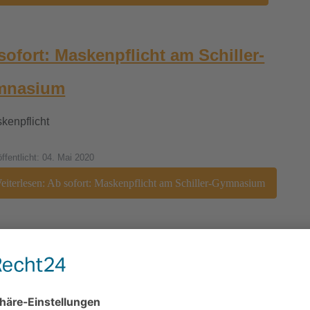
sofort: Maskenpflicht am Schiller-
mnasium
öffentlicht: 04. Mai 2020
iterlesen: Ab sofort: Maskenpflicht am Schiller-Gymnasium
eit in der Oberstufe nach den Osterferi