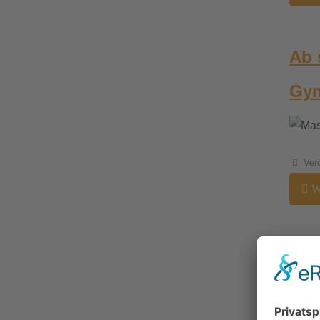
Ab 
Gy
Details
Ver
We
Arb