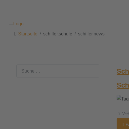
Startseite
schiller.schule
schiller.news
Suchen
Sch
Sch
Details
Ver
We