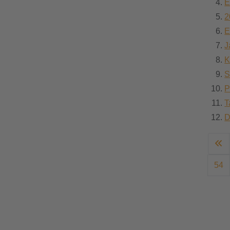
E
2
E
J
K
S
P
T
D
54