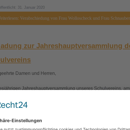
öffentlicht: 31. Januar 2020
iterlesen: Verabschiedung von Frau Wolloscheck und Frau Schnaube
ladung zur Jahreshauptversammlung d
ulvereins
geehrte Damen und Herren,
iesjährigen Jahreshauptversammlung unseres Schulvereins, am
rstag, den 30.01.2020, um 19:00 Uhr im Raum AU-01 des Schil
siums lade ich Sie herzlich ein.
agesordnung umfasst folgende Punkte: