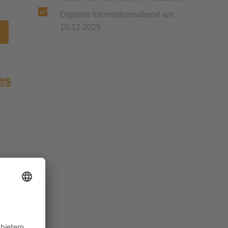
Digitaler Informationsabend am
10.12.2025
r
es
ler-