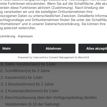
Begrüßung
Feststellung der Stimmberechtigten und der Beschlussfähigk
Genehmigung des Protokolls der JHV vom 19.04.2018
Bericht des Vorstandes (Vorstandsvorsitzende und Kassierer
Bericht der Kassenprüfer
Wahl der Versammlungsleiterin/des Versammlungsleiters
Entlastung des Vorstandes
Wahlen
Vorsitzende(r) für 2 Jahre
Stellv. Vorsitzende(r) für 1Jahr
Schriftführer(in) für 2 Jahre
Kassierer(in) für 1Jahr
2 Beisitzer(innen) für 2 Jahre
2 Kassenprüfer(innen) für 1Jahr
Beschlussfassung über den Verfügungsbetrag der/des
Vorsitzenden (§ 10 der Satzung)