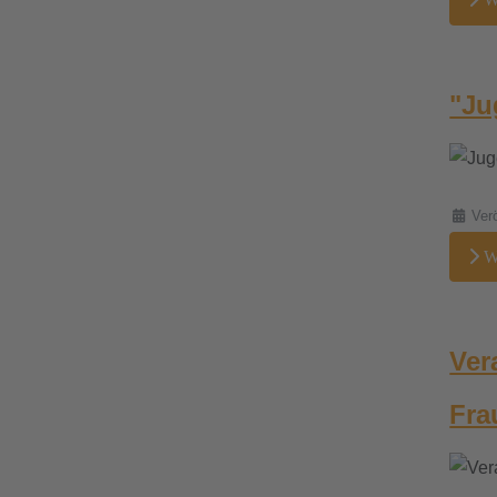
downloads
"Ju
termine
sgw.klassenarbeiten
Details
Ver
We
Ver
Fra