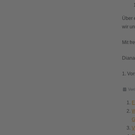
Über 
wir un
Mit f
Diana
1. Vo
Details
Ver
E
W
G
V