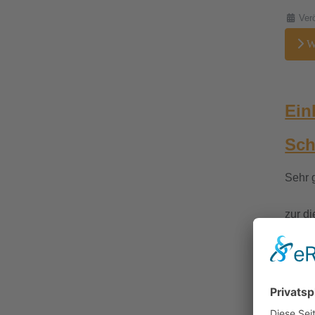
Details
Ver
We
Ein
Sch
Sehr 
zur d
Donne
Gymna
Die T