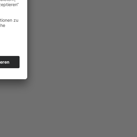
eit
)