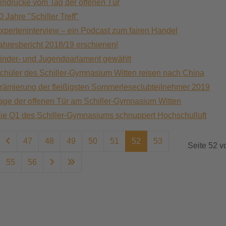
indrücke vom Tag der offenen Tür
0 Jahre "Schiller Treff"
xperteninterview – ein Podcast zum fairen Handel
ahresbericht 2018/19 erschienen!
inder- und Jugendparlament gewählt
chüler des Schiller-Gymnasium Witten reisen nach China
rämierung der fleißigsten Sommerleseclubteilnehmer 2019
age der offenen Tür am Schiller-Gymnasium Witten
ie Q1 des Schiller-Gymnasiums schnuppert Hochschulluft
47
48
49
50
51
52
53
Seite 52 v
55
56