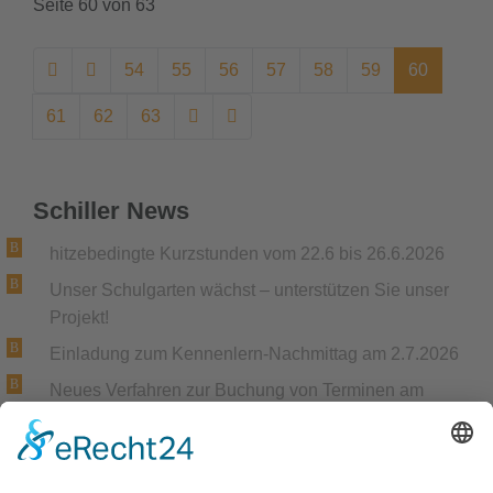
Seite 60 von 63
54
55
56
57
58
59
60
61
62
63
Schiller News
hitzebedingte Kurzstunden vom 22.6 bis 26.6.2026
Unser Schulgarten wächst – unterstützen Sie unser
Projekt!
Einladung zum Kennenlern-Nachmittag am 2.7.2026
Neues Verfahren zur Buchung von Terminen am
Elternsprechtag
Achtung: neue Telefonnummer ab Ende April 2026
Gemeinsame Trauer und Anteilnahme