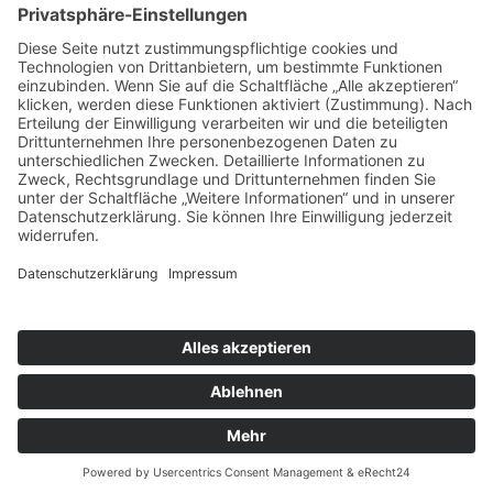
Trauer um unsere langjährige Kollegin Christiane
Müller
Start der AGs und Lernstudios ab dem 16.2.2026
Distanzunterricht am 12.01.2026
Anmeldungen für das Schuljahr 2026/27
Einladung zum Projekttag Naturwissenschaften am
5.2.2026
Digitaler Informationsabend am 10.12.2025
Schiller Witten © 2025
Impressum
Datenschutzerklärung
Kontakt & Anfahrt
Login
Suchen
Sitemap
Barrierefreiheit