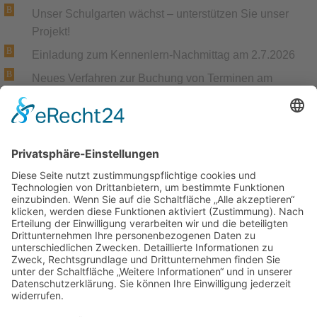
Unser Schulgarten wächst – unterstützen Sie unser
Projekt!
Einladung zum Kennenlern-Nachmittag am 2.7.2026
Neues Verfahren zur Buchung von Terminen am
Elternsprechtag
Achtung: neue Telefonnummer ab Ende April 2026
Gemeinsame Trauer und Anteilnahme
Trauer um unsere langjährige Kollegin Christiane
Müller
Start der AGs und Lernstudios ab dem 16.2.2026
Distanzunterricht am 12.01.2026
Anmeldungen für das Schuljahr 2026/27
Einladung zum Projekttag Naturwissenschaften am
5.2.2026