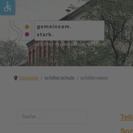
accessible
schiller.schule
schule.leben
fach.unterricht
individuell.fördern
über.uns
schule.organisation
schule.mitwirkung
schulprogramm
über.uns
gottesdienst
sprachen
förderkonzept
schulleitung
erprobungsstufe
schulkonferenz
digitale schule
schule.organisation
medienscouts
naturwissenschaften
arbeitsgemeinschaften
kollegium
mittelstufe
schulpflegschaft
mint freundliche schule
schule.mitwirkung
patInnen
gesellschaftswissenschaften
lerncoaching
sekretariat.haustechnik
oberstufe
schülervertretung
schule ohne rassismus - schule mit
courage
Startseite
schiller.schule
schiller.news
schule.akzente
schiller.unterwegs
sport
begabtenförderung
schulsozialarbeit
unterrichtszeiten
schulverein
schiller.news
sozialpraktikum
kompetenz-medien
studien- und berufsorientierung
jahresbericht online
schulordnung
Suchen
schiller treff - schüler café
sportliches
kunst - musik - literatur
Tei
Soz
übermittagsbetreuung
schulsanitäter
wahlpflichtbereich