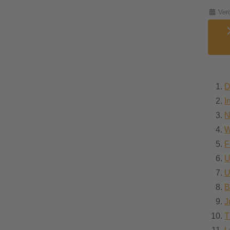
Details
Verö
D
I
N
W
F
U
U
B
J
T